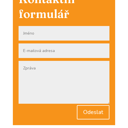
formulář
Odeslat